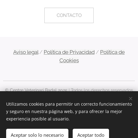
CONTACTO
Aviso legal
/
Política de Privacidad
/
Política de
Cookies
© Centre Veterinari Badal 2025
| Todos los derechos reservados
Begur, 41-43. 08028, Barcelona | T. 93 431 97 98
Utilizamos cookies para permitir un correcto funcionamiento
| cvbadal@gmail.com
y seguro en nuestra página web, y para ofrecer la mejor
Cookies
experiencia posible al usuario.
Idiomas
Aceptar solo lo necesario
Aceptar todo