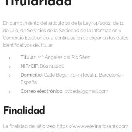
Titularidad
En cumplimiento del artículo 10 de la Ley 34/2002, de 11
de julio, de Servicios de la Sociedad de la Información y
Comercio Electrónico, a continuación se exponen los datos
identificativos del titular.
Titular:
Mª Ángeles del Río Sáez
NIF/CIF:
B62744206
Domicilio:
Calle Begur 41-43 local 1, Barcelona -
España.
Correo electrónico:
cvbadal@gmail.com
Finalidad
La finalidad del sitio web https://www.veterinariosants.com