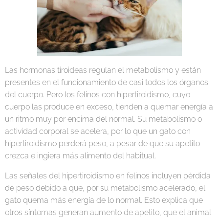
Las hormonas tiroideas regulan el metabolismo y están
presentes en el funcionamiento de casi todos los órganos
del cuerpo. Pero los felinos con hipertiroidismo, cuyo
cuerpo las produce en exceso, tienden a quemar energía a
un ritmo muy por encima del normal. Su metabolismo o
actividad corporal se acelera, por lo que un gato con
hipertiroidismo perderá peso, a pesar de que su apetito
crezca e ingiera más alimento del habitual.
Las señales del hipertiroidismo en felinos incluyen pérdida
de peso debido a que, por su metabolismo acelerado, el
gato quema más energía de lo normal. Esto explica que
otros síntomas generan aumento de apetito, que el animal