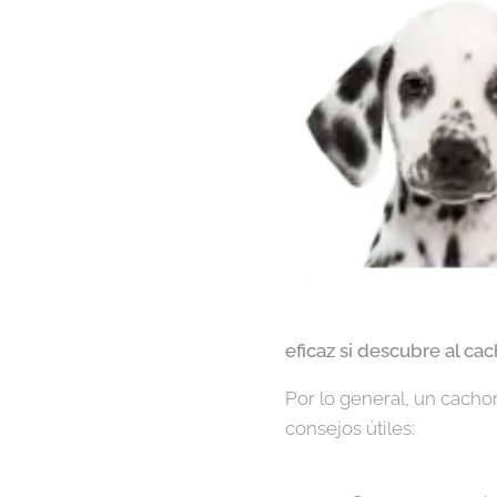
eficaz si descubre al ca
Por lo general, un cacho
consejos útiles: