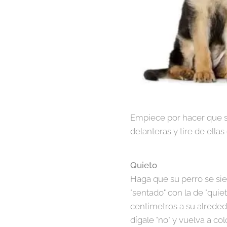
Empiece por hacer que su
delanteras y tire de ella
Quieto
Haga que su perro se si
"sentado" con la de "quie
centímetros a su alrededo
dígale "no" y vuelva a col