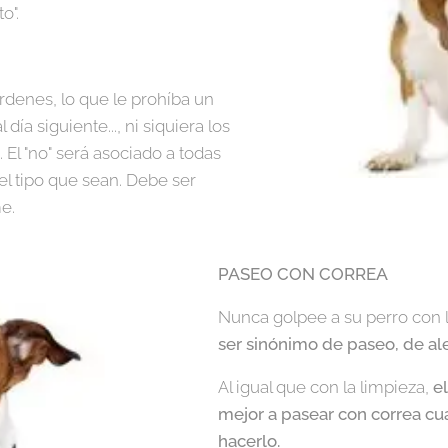
o".
denes, lo que le prohíba un
 día siguiente..., ni siquiera los
El "no" será asociado a todas
el tipo que sean. Debe ser
e.
PASEO CON CORREA
Nunca golpee a su perro con l
ser sinónimo de paseo, de ale
Al igual que con la limpieza,
e
mejor a pasear con correa c
hacerlo.