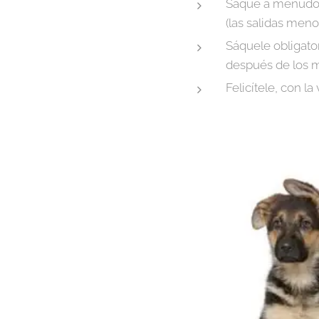
Saque a menudo a
(las salidas meno
Sáquele obligat
después de los 
Felicítele, con l