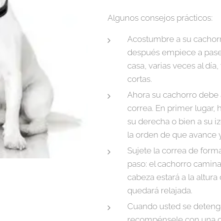
Algunos consejos prácticos:
Acostumbre a su cachorro 
después empiece a pase
casa, varias veces al día
cortas.
Ahora su cachorro debe 
correa. En primer lugar, 
su derecha o bien a su i
la orden de que avance 
Sujete la correa de form
paso: el cachorro camina
cabeza estará a la altura 
quedará relajada.
Cuando usted se detenga
recompénsele con una ca