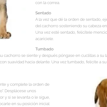
con la correa.
Sentado
A la vez que dé la orden de sentado, ej
del cachorro sosteniendo su cabeza en 
Una vez esté sentado, felicítele menc
acaríciele.
Tumbado
 cachorro se siente y después póngase en cuclillas a su l
s con suavidad hacia delante. Una vez tumbado, felicite a su
ente y complete la orden de
to". Desplácese unos
r y si se levanta o le sigue,
ocarle en su posición inicial