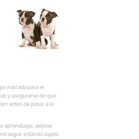
ía indicada para el
cas y asegurarse de que
en antes de pasar a la
 aprendizaje, aléjese
erá seguir estando sujeto