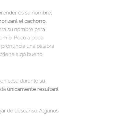
prender es su nombre,
rizará el cachorro.
ara su nombre para
premio. Poco a poco
 pronuncia una palabra
btiene algo bueno.
 en casa durante su
nda
únicamente resultará
ugar de descanso. Algunos