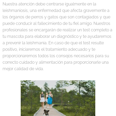
Nuestra atención debe centrarse igualmente en la
leishmaniosis, una enfermedad que afecta gravemente a
los órganos de perros y gatos que son contagiados y que
puede conducir al fallecimiento de tu fiel amigo. Nuestros
profesionales se encargarán de realizar un test completo a
tu mascota para elaborar un diagnóstico y te ayudaremos
a prevenir la leishmania. En caso de que el test resulte
positivo, iniciaremos el tratamiento adecuado y te
proporcionaremos todos los consejos necesarios para su
correcto cuidado y alimentación para proporcionarle una
mejor calidad de vida.