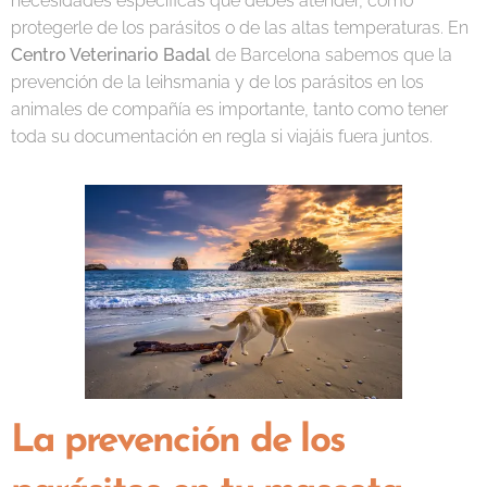
necesidades específicas que debes atender, como
protegerle de los parásitos o de las altas temperaturas. En
Centro Veterinario Badal
de Barcelona sabemos que la
prevención de la leihsmania y de los parásitos en los
animales de compañía es importante, tanto como tener
toda su documentación en regla si viajáis fuera juntos.
La prevención de los