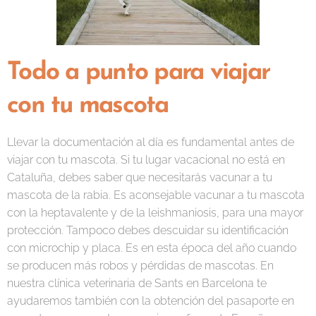
Todo a punto para viajar
con tu mascota
Llevar la documentación al día es fundamental antes de
viajar con tu mascota. Si tu lugar vacacional no está en
Cataluña, debes saber que necesitarás vacunar a tu
mascota de la rabia. Es aconsejable vacunar a tu mascota
con la heptavalente y de la leishmaniosis, para una mayor
protección. Tampoco debes descuidar su identificación
con microchip y placa. Es en esta época del año cuando
se producen más robos y pérdidas de mascotas. En
nuestra clínica veterinaria de Sants en Barcelona te
ayudaremos también con la obtención del pasaporte en