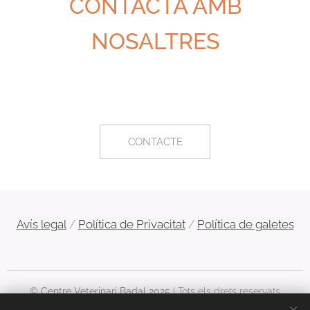
CONTACTA AMB
donem algunes
a malalties greus
recomanacions.
a les quals hem
NOSALTRES
Podeu posar-vos
de anticipar-nos.
en contacte amb
nosaltres per a
qualsevol dubte i
aclariment.
CONTACTE
Avís legal
Política de Privacitat
Política de galetes
/
/
© Centre Veterinari Badal 2025
| Tots els drets reservats