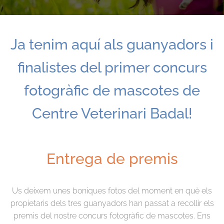
Ja tenim aquí als guanyadors i
finalistes del primer concurs
fotogràfic de mascotes de
Centre Veterinari Badal!
Entrega de premis
Us deixem unes boniques fotos del moment en què els
propietaris dels tres guanyadors han passat a recollir els
premis del nostre concurs fotogràfic de mascotes. Ens