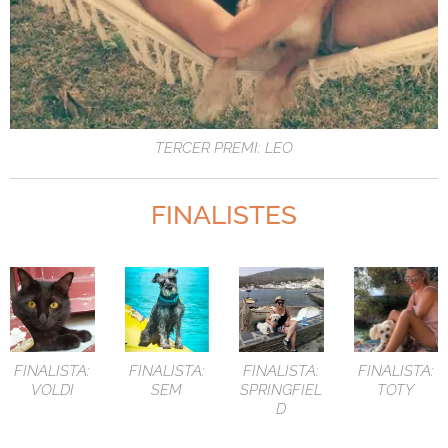
TERCER PREMI: LEO
FINALISTES
FINALISTA:
FINALISTA:
FINALISTA:
FINALISTA:
VOLDI
SEM
SPRINGFIEL
TOTY
D