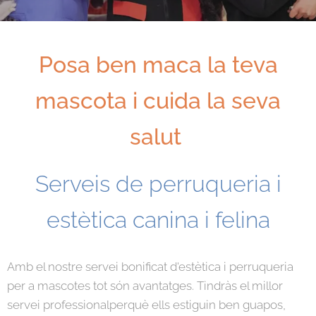
Posa ben maca la teva
mascota i cuida la seva
salut
Serveis de perruqueria i
estètica canina i felina
Amb el nostre servei bonificat d'estètica i perruqueria
per a mascotes tot són avantatges. Tindràs el millor
servei professionalperquè ells estiguin ben guapos,