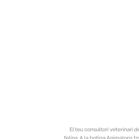
El teu consultori veterinari 
felina. A la botiga Animalons tr