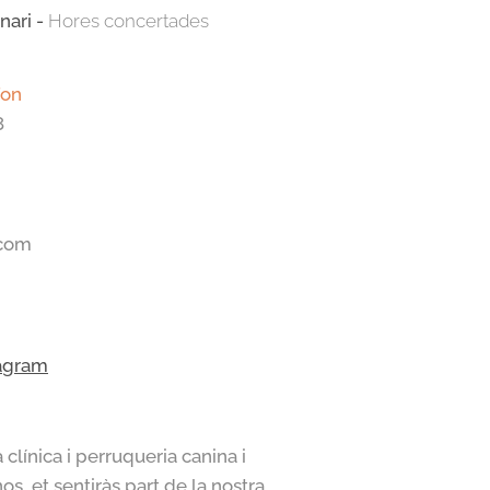
nari -
Hores concertades
fon
8
.com
a
gram
clínica i perruqueria canina i
os, et sentiràs part de la nostra