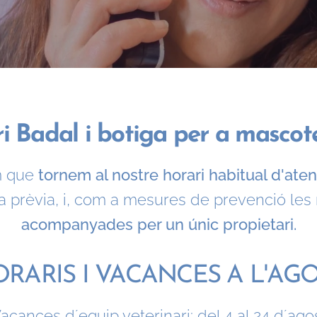
ri Badal i botiga per a masco
m que
tornem al nostre horari habitual d'atenc
a prèvia, i, com a mesures de prevenció les
acompanyades per un únic propietari.
RARIS I VACANCES A L'AG
acances d´equip veterinari: del 4 al 24 d´ago