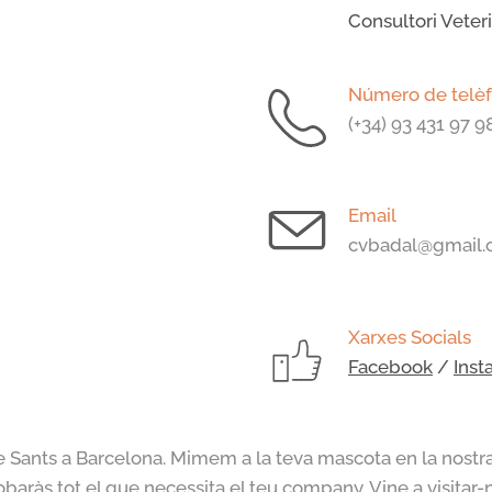
Consultori Veteri
Número de telè
(+34)
93 431 97 9
Email
cvbadal@gmail
Xarxes Socials
Facebook
/
Inst
de Sants a Barcelona. Mimem a la teva mascota en la nostra 
obaràs tot el que necessita el teu company. Vine a visitar-n