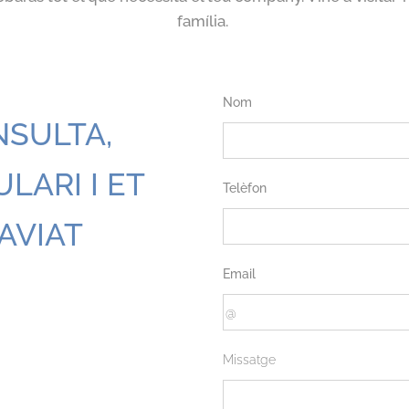
família.
Nom
NSULTA,
ARI I ET
Telèfon
AVIAT
Email
Missatge