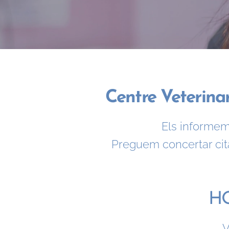
Centre Veterina
Els informe
Preguem concertar cit
HO
V