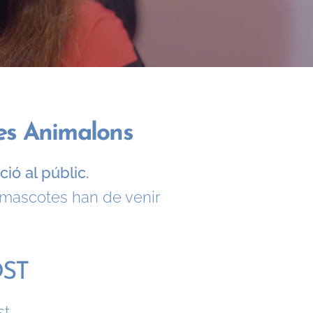
tes Animalons
ió al públic.
 mascotes han de venir
OST
st