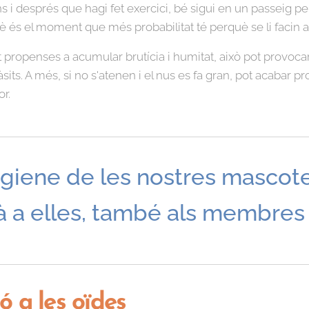
i després que hagi fet exercici, bé sigui en un passeig pe
è és el moment que més probabilitat té perquè se li facin 
propenses a acumular brutícia i humitat, això pot provocar
its. A més, si no s'atenen i el nus es fa gran, pot acabar pr
or.
giene de les nostres masco
à a elles, també als membres 
ó a les oïdes