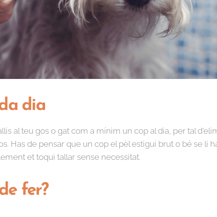
ada dia
s al teu gos o gat com a mínim un cop al dia, per tal d'elimi
s. Has de pensar que un cop el pèl estigui brut o bé se li ha
lement et toqui tallar sense necessitat.
de fer?