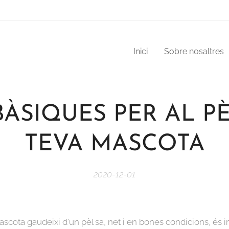
Inici
Sobre nosaltres
BÀSIQUES PER AL PÈ
TEVA MASCOTA
2020-12-01
scota gaudeixi d'un pèl sa, net i en bones condicions, és i