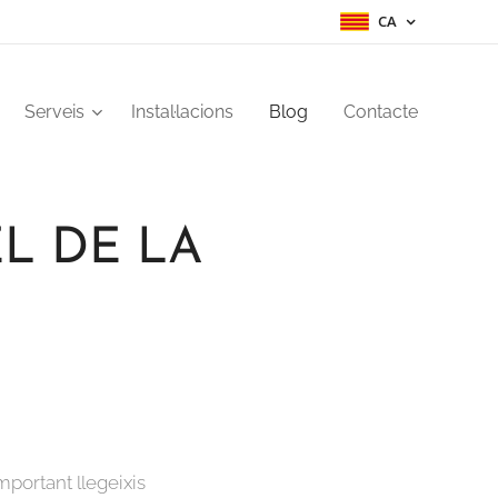
CA
Serveis
Instal·lacions
Blog
Contacte
L DE LA
mportant llegeixis