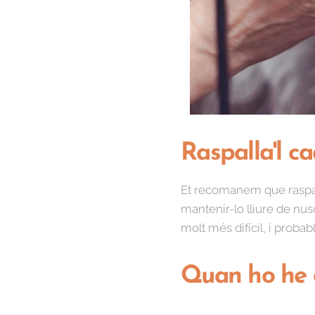
Raspalla'l c
Et recomanem que raspalli
mantenir-lo lliure de nuso
molt més difícil, i probab
Quan ho he 