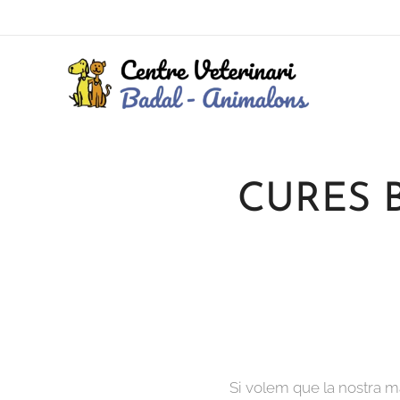
CURES 
Si volem que la nostra ma