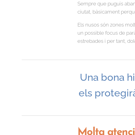
Sempre que puguis abans 
ciutat, bàsicament perqu
Els nusos són zones molt 
un possible focus de paràs
estrebades i per tant, dol
Una bona hi
els protegir
Molta atenci