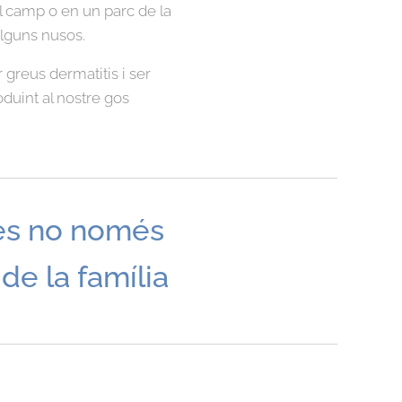
l camp o en un parc de la
alguns nusos.
 greus dermatitis i ser
oduint al nostre gos
tes no només
de la família