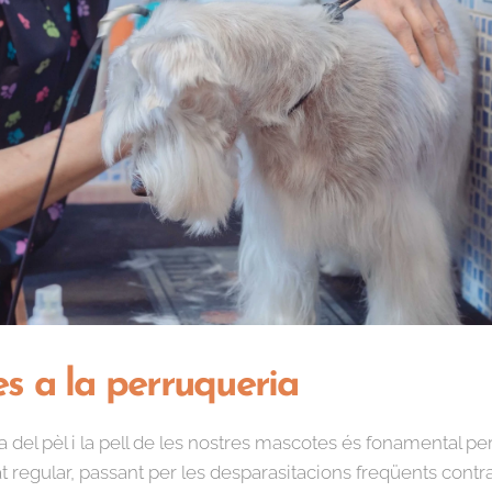
s a la perruqueria
del pèl i la pell de les nostres mascotes és fonamental per 
t regular, passant per les desparasitacions freqüents contra 