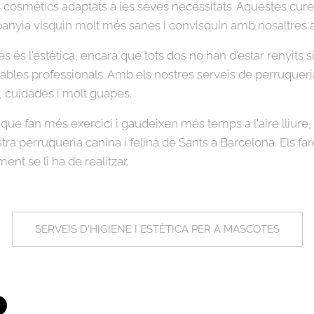
 cosmètics adaptats a les seves necessitats. Aquestes cur
nyia visquin molt més sanes i convisquin amb nosaltres am
és és l'estètica, encara que tots dos no han d'estar renyits 
bles professionals. Amb els nostres serveis de perruqueria
 cuidades i molt guapes.
que fan més exercici i gaudeixen més temps a l'aire lliu
stra perruqueria canina i felina de Sants a Barcelona. Els fa
nt se li ha de realitzar.
SERVEIS D'HIGIENE I ESTÈTICA PER A MASCOTES