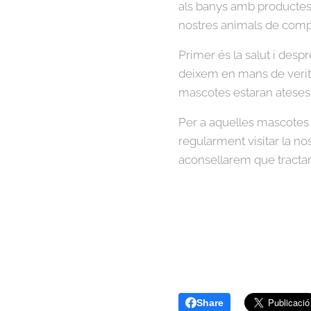
als banys amb productes
nostres animals de compa
Primer és la salut i despr
deixem en mans de verita
mascotes estaran ateses,
Per a aquelles mascotes 
regularment visitar la no
aconsellarem que tractame
Share