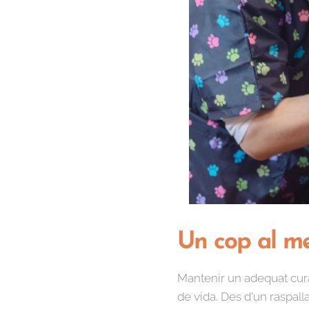
Un cop al me
Mantenir un adequat cura 
de vida. Des d'un raspalla