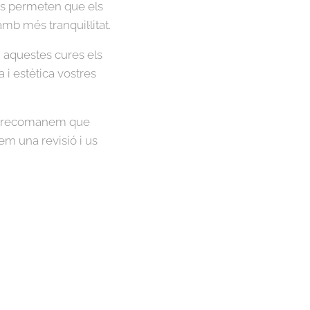
es permeten que els
b més tranquil·litat.
si aquestes cures els
 i estètica vostres
re, recomanem que
rem una revisió i us