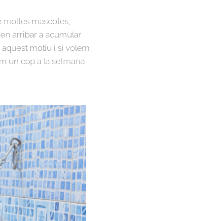
de moltes mascotes,
den arribar a acumular
aquest motiu i si volem
nim un cop a la setmana