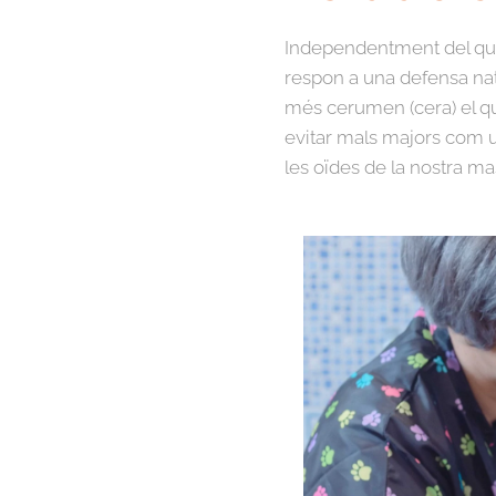
Independentment del que 
respon a una defensa nat
més cerumen (cera) el q
evitar mals majors com un
les oïdes de la nostra ma