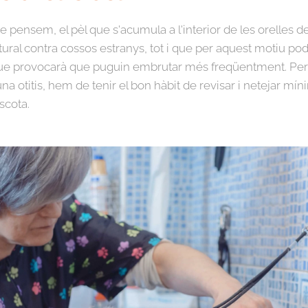
pensem, el pèl que s'acumula a l'interior de les orelles 
ural contra cossos estranys, tot i que per aquest motiu po
ue provocarà que puguin embrutar més freqüentment. Per 
a otitis, hem de tenir el bon hàbit de revisar i netejar mí
scota.