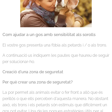
Com ajudar a un gos amb sensibilitat als sorolls
El vostre gos presenta una fòbia als petards i / o als trons.
A continuació us indiquem les pautes que haureu de seguir
per solucionar-ho.
Creació d'una zona de seguretat
Per què crear una zona de seguretat?
La por permet als animals evitar o fer front a allò que és
perillós o que ells perceben d'aquesta manera. No obstant
això, els trons i els petards són estímuls que difícilment un
gos pot evitar. Una de les poques estratègies útils per al