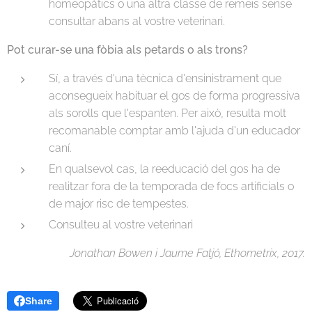
homeopàtics o una altra classe de remeis sense
consultar abans al vostre veterinari.
Pot curar-se una fòbia als petards o als trons?
Sí, a través d'una tècnica d'ensinistrament que
aconsegueix habituar el gos de forma progressiva
als sorolls que l'espanten. Per això, resulta molt
recomanable comptar amb l'ajuda d'un educador
caní.
En qualsevol cas, la reeducació del gos ha de
realitzar fora de la temporada de focs artificials o
de major risc de tempestes.
Consulteu al vostre veterinari
Jonathan Bowen i Jaume Fatjó, Ethometrix, 2017.
Share