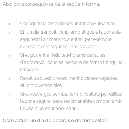
Això pot aconseguir-se de la següent forma.
Col·loqueu la zona de seguretat en el lloc triat.
En un dia tranquil, veniu amb el gos a la zona de
seguretat i animeu-ho a entrar, per exemple,
col·locant dins algunes llaminadures.
Si el gos entra, feliciteu-ho amb paraules
d'aprovació i carícies, sempre de forma tranquil·la i
relaxada.
Repetiu aquest procediment diverses vegades,
durant diversos dies.
Si el vostre gos sembla tenir dificultats per utilitzar
la zona segura, seria recomanable comptar amb
l'ajuda d'un educador caní.
Com actuar un dia de petards o de tempesta?