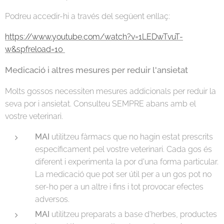
Podreu accedir-hi a través del següent enllaç:
https://www.youtube.com/watch?v=1LEDwTvuT-
w&spfreload=10
Medicació i altres mesures per reduir l'ansietat
Molts gossos necessiten mesures addicionals per reduir la
seva por i ansietat. Consulteu SEMPRE abans amb el
vostre veterinari.
MAI
utilitzeu fàrmacs que no hagin estat prescrits
específicament pel vostre veterinari. Cada gos és
diferent i experimenta la por d'una forma particular.
La medicació que pot ser útil per a un gos pot no
ser-ho per a un altre i fins i tot provocar efectes
adversos.
MAI
utilitzeu preparats a base d'herbes, productes