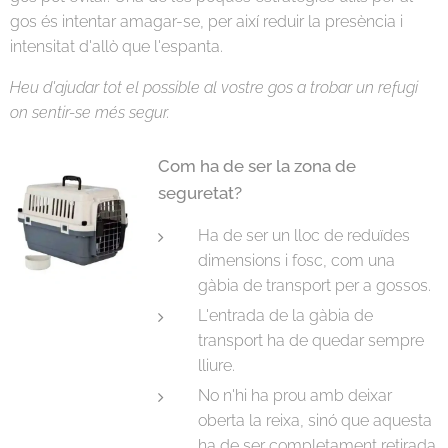
gos és intentar amagar-se, per així reduir la presència i
intensitat d'allò que l'espanta.
Heu d'ajudar tot el possible al vostre gos a trobar un refugi
on sentir-se més segur.
Com ha de ser la zona de
seguretat?
Ha de ser un lloc de reduïdes
dimensions i fosc, com una
gàbia de transport per a gossos.
L'entrada de la gàbia de
transport ha de quedar sempre
lliure.
No n'hi ha prou amb deixar
oberta la reixa, sinó que aquesta
ha de ser completament retirada