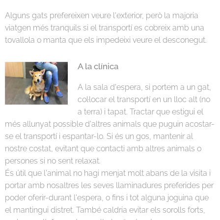
Alguns gats prefereixen veure l'exterior, però la majoria
viatgen més tranquils si el transportí es cobreix amb una
tovallola o manta que els impedeixi veure el desconegut.
A la clínica
A la sala d'espera, si portem a un gat,
col·locar el transportí en un lloc alt (no
a terra) i tapat. Tractar que estigui el
més allunyat possible d'altres animals que puguin acostar-
se el transportí i espantar-lo. Si és un gos, mantenir al
nostre costat, evitant que contacti amb altres animals o
persones si no sent relaxat.
És útil que l'animal no hagi menjat molt abans de la visita i
portar amb nosaltres les seves llaminadures preferides per
poder oferir-durant l'espera, o fins i tot alguna joguina que
el mantingui distret. També caldria evitar els sorolls forts,