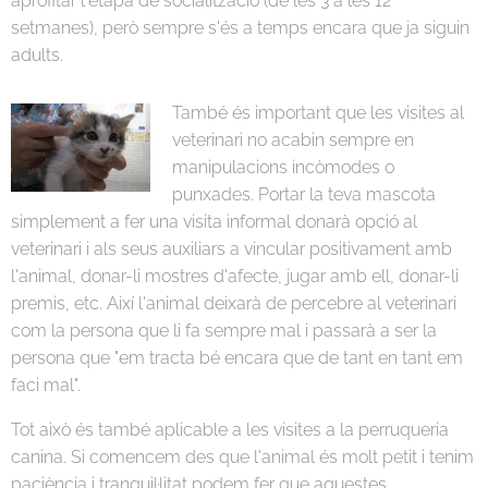
aprofitar l'etapa de socialització (de les 3 a les 12
setmanes), però sempre s'és a temps encara que ja siguin
adults.
També és important que les visites al
veterinari no acabin sempre en
manipulacions incòmodes o
punxades. Portar la teva mascota
simplement a fer una visita informal donarà opció al
veterinari i als seus auxiliars a vincular positivament amb
l'animal, donar-li mostres d'afecte, jugar amb ell, donar-li
premis, etc. Així l'animal deixarà de percebre al veterinari
com la persona que li fa sempre mal i passarà a ser la
persona que "em tracta bé encara que de tant en tant em
faci mal".
Tot això és també aplicable a les visites a la perruqueria
canina. Si comencem des que l'animal és molt petit i tenim
paciència i tranquil·litat podem fer que aquestes