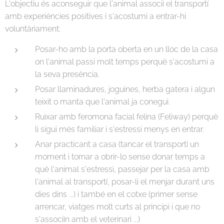
L'objectiu és aconseguir que l'animal associï el transportí
amb experiències positives i s'acostumi a entrar-hi
voluntàriament:
Posar-ho amb la porta oberta en un lloc de la casa
on l'animal passi molt temps perquè s'acostumi a
la seva presència.
Posar llaminadures, joguines, herba gatera i algun
teixit o manta que l'animal ja conegui.
Ruixar amb feromona facial felina (Feliway) perquè
li sigui més familiar i s'estressi menys en entrar.
Anar practicant a casa (tancar el transportí un
moment i tornar a obrir-lo sense donar temps a
què l'animal s'estressi, passejar per la casa amb
l'animal al transportí, posar-li el menjar durant uns
dies dins ...) i també en el cotxe (primer sense
arrencar, viatges molt curts al principi i que no
s'associïn amb el veterinari ...)