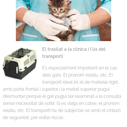
El trasllat a la clínica i l'ús del
transportí
És especialment important en el cas
dels gats. El pronom relatiu, etc. El
transportí ideal és el de material rígid,
amb porta frontal i superior i la meitat superior pugui
desmuntar perquè el gat pugui ser examinat a la consulta
sense necessitat de sortir. Si es viatja en cotxe, el pronom
relatiu, etc. El transportí ha de subjectar-se amb el cinturó
de seguretat, per evitar riscos.