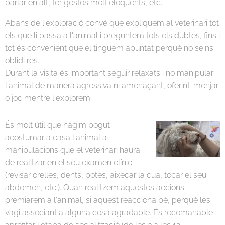
parlar en alt, fer gestos molt eloqüents, etc.
Abans de l'exploració convé que expliquem al veterinari tot
els que li passa a l'animal i preguntem tots els dubtes, fins i
tot és convenient que el tinguem apuntat perquè no se'ns
oblidi res.
Durant la visita és important seguir relaxats i no manipular
l'animal de manera agressiva ni amenaçant, oferint-menjar
o joc mentre l'explorem.
És molt útil que hàgim pogut
acostumar a casa l'animal a
manipulacions que el veterinari haurà
de realitzar en el seu examen clínic
(revisar orelles, dents, potes, aixecar la cua, tocar el seu
abdomen, etc.). Quan realitzem aquestes accions
premiarem a l'animal, si aquest reacciona bé, perquè les
vagi associant a alguna cosa agradable. És recomanable