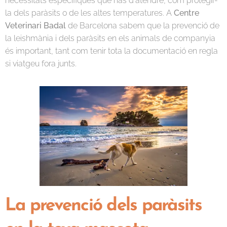
necessitats específiques que has d'atendre, com protegir-
la dels paràsits o de les altes temperatures. A
Centre
Veterinari Badal
de Barcelona sabem que la prevenció de
la leishmània i dels paràsits en els animals de companyia
és important, tant com tenir tota la documentació en regla
si viatgeu fora junts.
La prevenció dels paràsits