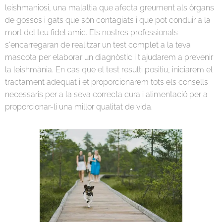
leishmaniosi, una malaltia que afecta greument als òrgans
de gossos i gats que són contagiats i que pot conduir a la
mort del teu fidel amic. Els nostres professionals
s'encarregaran de realitzar un test complet a la teva
mascota per elaborar un diagnòstic i t'ajudarem a prevenir
la leishmània. En cas que el test resulti positiu, iniciarem el
tractament adequat i et proporcionarem tots els consells
necessaris per a la seva correcta cura i alimentació per a
proporcionar-li una millor qualitat de vida.